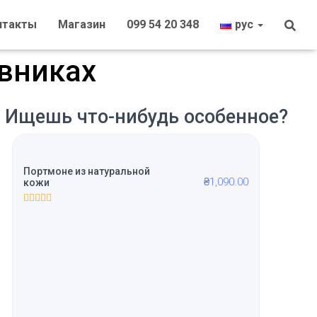
онтакты
магазин
099 54 20 348
рус
евниках
Ищешь что-нибудь особенное?
Портмоне из натуральной
₴
1,090.00
кожи
R
a
t
e
d
0
o
u
t
o
f