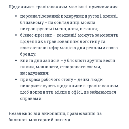
Щоденник з гравіюванням має інші призначення:
персоналізований подарунок другові, колезі,
близькому – на обкладинці можна
вигравірувати імена, дати, вітання;
бізнес-презент – компанії можуть замовляти
щоденник з гравіюванням логотипу та
контактною інформацією для реклами свого
бренду;
книга для записів – у блокноті зручно вести
плани, малювати, створювати схеми,
нагадування;
прикраса робочого столу – деякі люди
використовують щоденники з гравіюванням,
щоб доповнити місце в офісі, де займаються
справами.
Незалежно від виконання, гравіювання на
блокноті має гарний вигляд.