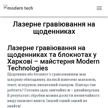
П
Е
Лазерне гравіювання на
Р
Е
щоденниках
М
К
Н
Лазерне гравіювання на
У
щоденниках та блокнотах у
Т
Харкові – майстерня Modern
И
Н
Technologies
А
Щоденник або блокнот з гравіюванням має
В
шкіряну обкладинку, на якій нанесено малюнок,
І
текст, візерунок, випалений лазером. Навіщо так
Г
роблять? Головна ідея, звичайно ж – дизайнерська.
А
В результаті обробки можна досягти незвичайного
Ц
виду записної книги. Інший такий самий не
І
знайти!
Ю