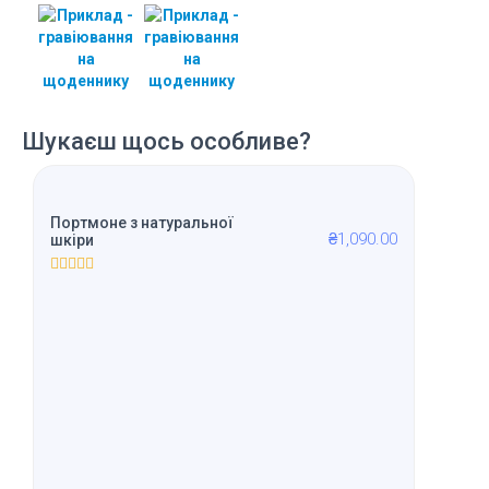
Шукаєш щось особливе?
Портмоне з натуральної
₴
1,090.00
шкіри
R
a
t
e
d
0
o
u
t
o
f
5