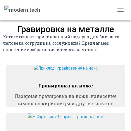
П
Е
Гравировка на металле
Р
Е
Хотите создать оригинальный подарок для близкого
К
человека, сотрудника, сослуживца? Предлагаем
Л
нанесение изображения и текста на металл.
Ю
Ч
И
Т
Ь
Гравировка на ноже
Н
А
Лазерная гравировка на ножи, нанесение
В
символов кириллицы и других языков.
И
Г
А
Ц
И