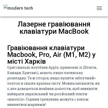
П
Е
Лазерне гравіювання
Р
Е
клавіатури MacBook
М
К
Н
Гравіювання клавіатури
У
Macbook, Pro, Air (M1, M2) у
Т
місті Харків
И
Н
Оригінальні ноутбуки Apple, привезені зі Штатів,
А
Канади, Британії, мають лише латинську
В
розкладку. Та ж історія, якщо купити «яблучний»
І
лептоп в інших країнах світу. Можна залишити, як
Г
є, але доведеться неабияк попотіти, щоб звикнути
А
набирати український чи російський тексти
Ц
«наосліп». Години тренувань можуть і зовсім
І
виявитися марними!
Ю