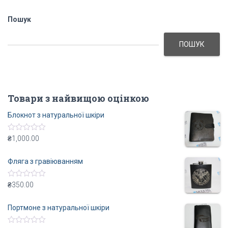
Пошук
ПОШУК
Товари з найвищою оцінкою
Блокнот з натуральної шкіри
R
₴
1,000.00
a
t
e
Фляга з гравіюванням
d
0
o
R
₴
350.00
u
a
t
t
o
e
Портмоне з натуральної шкіри
f
d
5
0
o