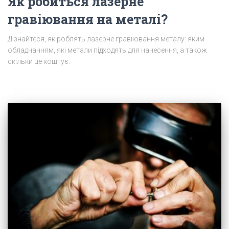
Як робиться лазерне
гравіювання на металі?
Дізнайтеся, як роблять лазерне гравіювання металу: яким
обладнанням, які метали підходять для нанесення, а також
скільки це коштує.