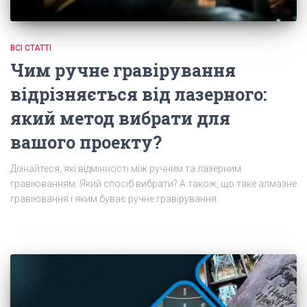
ВСІ СТАТТІ
Чим ручне гравірування
відрізняється від лазерного:
який метод вибрати для
вашого проекту?
Дізнайтеся, які відмінності між ручним та лазерним
гравіюванням. Який спосіб вибрати? А також, що таке алмазне
гравіювання і яким буває ручне гравірування.