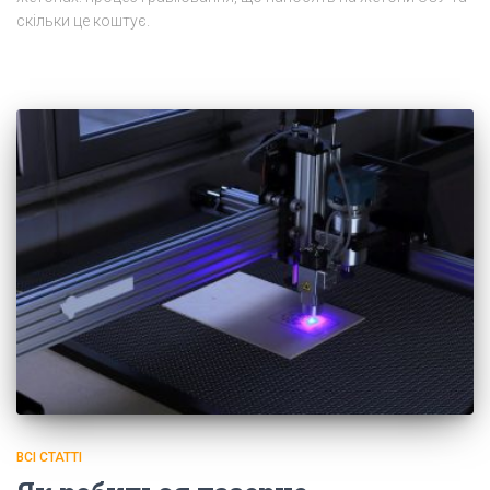
скільки це коштує.
ВСІ СТАТТІ