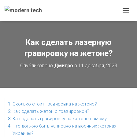
П
Е
Р
Е
Как сделать лазерную
К
Л
гравировку на жетоне?
Ю
Ч
Опубликовано
Дмитро
в
11 декабря, 2023
И
Т
Ь
Н
А
В
Сколько стоит гравировка на жетоне?
И
Как сделать жетон с гравировкой?
Г
Как сделать гравировку на жетоне самому
А
Что должно быть написано на военных жетонах
Ц
Украины?
И