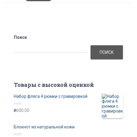
Поиск
ПОИСК
Товары с высокой оценкой
Набор фляга 4 рюмки с гравировкой
R
₴
600.00
a
t
e
d
Блокнот из натуральной кожи
0
o